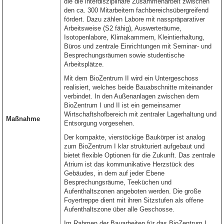
die die interdisziplinäre Zusammenarbeit zwischen
den ca. 300 Mitarbeitern fachbereichsübergreifend
fördert. Dazu zählen Labore mit nasspräparativer
Arbeitsweise (S2 fähig), Auswerteräume,
Isotopenlabore, Klimakammern, Kleintierhaltung,
Büros und zentrale Einrichtungen mit Seminar- und
Besprechungsräumen sowie studentische
Arbeitsplätze.
Mit dem BioZentrum II wird ein Untergeschoss
realisiert, welches beide Bauabschnitte miteinander
verbindet. In den Außenanlagen zwischen dem
BioZentrum I und II ist ein gemeinsamer
Wirtschaftshofbereich mit zentraler Lagerhaltung und
Maßnahme
Entsorgung vorgesehen.
Der kompakte, vierstöckige Baukörper ist analog
zum BioZentrum I klar strukturiert aufgebaut und
bietet flexible Optionen für die Zukunft. Das zentrale
Atrium ist das kommunikative Herzstück des
Gebäudes, in dem auf jeder Ebene
Besprechungsräume, Teeküchen und
Aufenthaltszonen angeboten werden. Die große
Foyertreppe dient mit ihren Sitzstufen als offene
Aufenthaltszone über alle Geschosse.
Im Rahmen der Bauarbeiten für das BioZentrum I