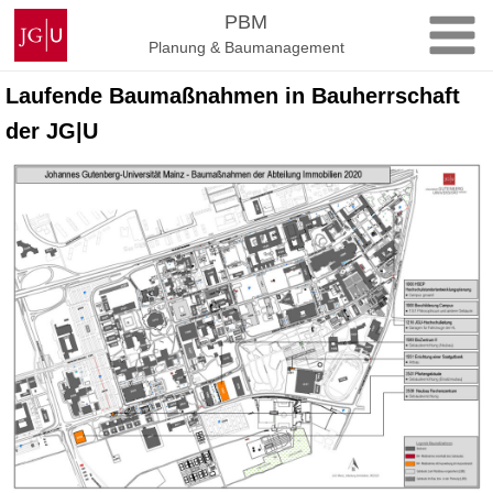
Zum
Johannes
PBM
Inhalt
Gutenberg-
Planung & Baumanagement
springen
Universität
Mainz
Laufende Baumaßnahmen in Bauherrschaft
der JG|U